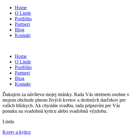
Home
O Linde
Portfólio
Partneri
Blog
Kontakt
Home
O Linde
Portfólio
Partneri
Blog
Kontakt
Ďakujem za návštevu mojej stránky. Rada Vás stretnem osobne v
mojom obchode plnom živých kvetov a drobných darčekov pre
vašich blízkych. Ak chystáte svadbu, rada pripravím pre Vás
ponuku na svadobnú kyticu alebo svadobnú výzdobu.
Linda
Kvety a kytice