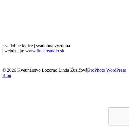
svadobné kytice | svadobná výzdoba
| webdziajn:
www.fineartstudio.sk
© 2026 Kvetinárstvo Lozorno Linda Žužičová
|
ProPhoto WordPress
Blog