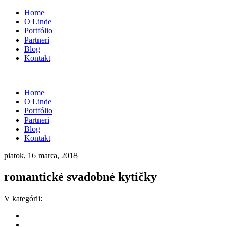
Home
O Linde
Portfólio
Partneri
Blog
Kontakt
Home
O Linde
Portfólio
Partneri
Blog
Kontakt
piatok, 16 marca, 2018
romantické svadobné kytičky
V kategórii: